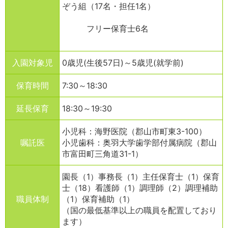
ぞう組（17名・担任1名）
フリー保育士6名
入園対象児
0歳児(生後57日)～5歳児(就学前)
保育時間
7:30～18:30
延長保育
18:30～19:30
小児科：海野医院（郡山市町東3-100）
嘱託医
小児歯科：奥羽大学歯学部付属病院（郡山
市富田町三角道31-1）
園長（1）事務長（1）
主任保育士（1）保育
士（18）看護師（1）調理師（2）調理補助
職員体制
（1）保育補助（1）
（国の最低基準以上の職員を配置しており
ます）