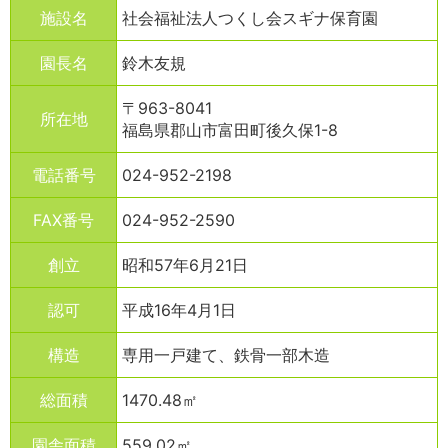
施設名
社会福祉法人つくし会スギナ保育園
園長名
鈴木友規
〒963-8041
所在地
福島県郡山市富田町後久保1-8
電話番号
024-952-2198
FAX番号
024-952-2590
創立
昭和57年6月21日
認可
平成16年4月1日
構造
専用一戸建て、鉄骨一部木造
総面積
1470.48㎡
園舎面積
559.02㎡